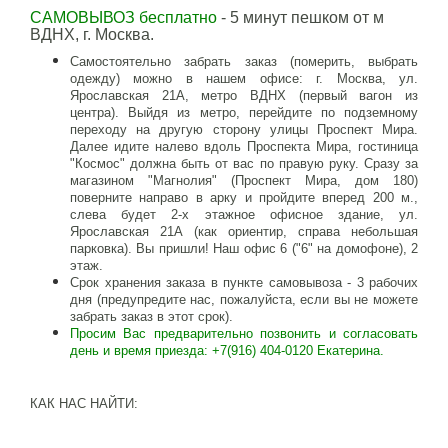
САМОВЫВОЗ бесплатно
- 5 минут пешком от м
ВДНХ, г. Москва.
Самостоятельно забрать заказ (померить, выбрать
одежду) можно в нашем офисе: г. Москва, ул.
Ярославская 21А, метро ВДНХ (первый вагон из
центра). Выйдя из метро, перейдите по подземному
переходу на другую сторону улицы Проспект Мира.
Далее идите налево вдоль Проспекта Мира, гостиница
"Космос" должна быть от вас по правую руку. Сразу за
магазином "Магнолия" (Проспект Мира, дом 180)
поверните направо в арку и пройдите вперед 200 м.,
слева будет 2-х этажное офисное здание, ул.
Ярославская 21А (как ориентир, справа небольшая
парковка). Вы пришли! Наш офис 6 ("6" на домофоне), 2
этаж.
Срок хранения заказа в пункте самовывоза - 3 рабочих
дня (предупредите нас, пожалуйста, если вы не можете
забрать заказ в этот срок).
Просим Вас предварительно позвонить и согласовать
день и время приезда: +7(916) 404-0120 Екатерина.
КАК НАС НАЙТИ: