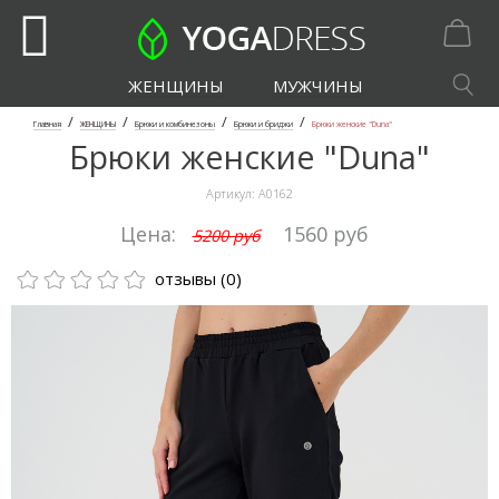
ЖЕНЩИНЫ
МУЖЧИНЫ
/
/
/
/
Главная
ЖЕНЩИНЫ
Брюки и комбинезоны
Брюки и бриджи
Брюки женские "Duna"
Брюки женские "Duna"
Артикул:
А0162
Цена:
1560 руб
5200 руб
отзывы (0)