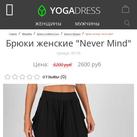
ЖЕНЩИНЫ
МУЖЧИНЫ
/
/
/
/
Главная
ЖЕНЩИНЫ
Брюки и комбинезоны
Брюки и бриджи
Брюки женские "Never Mind"
Брюки женские "Never Mind"
Артикул:
А0173
Цена:
2600 руб
5200 руб
отзывы (0)